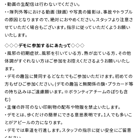
・動画の生配信は行わないでください。
・・隊列外等における動画（録画）や写真の撮影は、事故やトラブル
の原因となりますので、絶対におやめください。スタッフより注意さ
せていただく場合もございます。指示に従っていただくようお願い
いたします。
◇◇◇
デモに参加するにあたって
◇◇◇
・風邪の初期症状、風邪を引いている方、熱が出ている方、その他
体調がすぐれない方はご参加をお控えくださるようお願いいたし
ます。
・デモの趣旨に賛同するどなたでもご参加いただけます。初めての
方もぜひご参加ください。(デモの趣旨と無関係の旗・プラカード等
の持ち込みはご遠慮願います。※ボランティアチームのぼりも含
む)
・主催の許可のない印刷物の配布や物販を禁止いたします。
・デモとは、歩くだけの簡単にできる意思表明です。1人でも多いこ
とがアピールの力になります。
・デモでは車道を行進します。スタッフの指示に従い安全にご留意
ください。