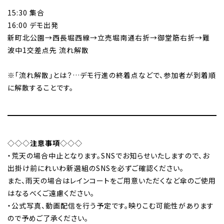
15:30 集合
16:00 デモ出発
新町北公園→西長堀西線→立売堀南通右折→御堂筋右折→難
波中1交差点先 流れ解散
※「流れ解散」とは？…デモ行進の終着点などで、参加者が到着順
に解散することです。
◇◇◇
注意事項
◇◇◇
・荒天の場合中止となります。SNSでお知らせいたしますので、お
出掛け前にれいわ新選組のSNSを必ずご確認ください。
また、雨天の場合はレインコートをご用意いただくなど傘のご使用
はなるべくご遠慮ください。
・公式写真、動画配信を行う予定です。映りこむ可能性があります
ので予めご了承ください。