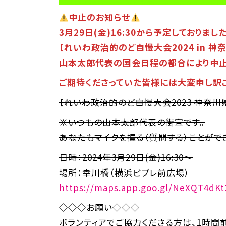
中止のお知らせ
3月29日(金)16:30から予定しておりました
【れいわ政治的のど自慢大会2024 in 神
山本太郎代表の国会日程の都合により中止
ご期待くださっていた皆様には大変申し訳
【れいわ政治的のど自慢大会2023 神奈川
※いつもの山本太郎代表の街宣です。
あなたもマイクを握る（質問する）ことがで
日時：2024年3月29日(金)16:30～
場所：幸川橋（横浜ビブレ前広場）
https://maps.app.goo.gl/NeXQT4dK
◇◇◇お願い◇◇◇
ボランティアでご協力くださる方は、1時間