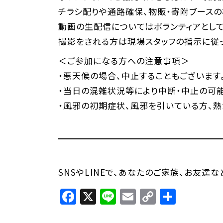
チラシ配りや通路確保、物販・寄附ブースの
動画の生配信についてはボランティアとして
撮影をされる方は現場スタッフの指示に従っ
＜ご参加になる方への注意事項＞
・悪天候の場合、中止することもございます
・当日の混雑状況等により中断・中止の可能
・風邪の初期症状、風邪を引いている方、熱
SNSやLINEで、あなたのご家族、お友達
Facebook
X
Line
Email
Copy
共
Link
有