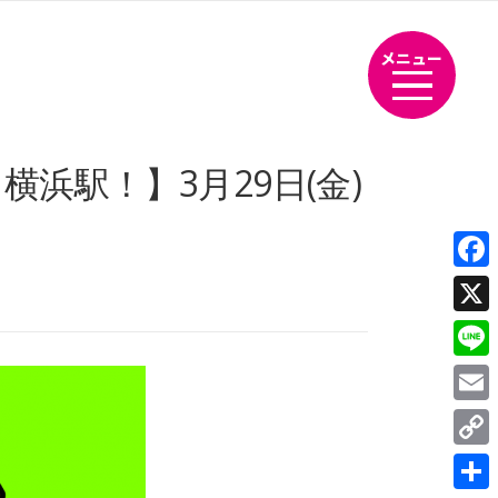
メニュー
横浜駅！】3月29日(金)
Fac
X
Line
Emai
Cop
Link