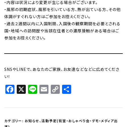
・内容は状況により変更が生じる場合がございます。
・風邪の初期症状、風邪を引いている方、熱が出ている方、その他
体調がすぐれない方はご参加をお控えください。
・過去２週間以内に入国制限、入国後の観察期間を必要とされる
国・地域への訪問歴や当該在住者との濃厚接触がある場合はご
参加をお控えください。
SNSやLINEで、あなたのご家族、お友達などなどに広めてくださ
い！
Facebook
X
Line
Email
Copy
共
Link
有
カテゴリー:
お知らせ
、
活動予定(街宣・おしゃべり会・デモ・メディア出
演)