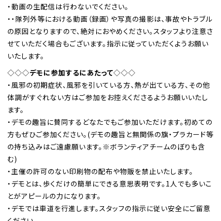
・動画の生配信は行わないでください。
・・隊列外等における動画（録画）や写真の撮影は、事故やトラブル
の原因となりますので、絶対におやめください。スタッフより注意さ
せていただく場合もございます。指示に従っていただくようお願い
いたします。
◇◇◇
デモに参加するにあたって
◇◇◇
・風邪の初期症状、風邪を引いている方、熱が出ている方、その他
体調がすぐれない方はご参加をお控えくださるようお願いいたし
ます。
・デモの趣旨に賛同するどなたでもご参加いただけます。初めての
方もぜひご参加ください。(デモの趣旨と無関係の旗・プラカード等
の持ち込みはご遠慮願います。※ボランティアチームのぼりも含
む)
・主催の許可のない印刷物の配布や物販を禁止いたします。
・デモとは、歩くだけの簡単にできる意思表明です。1人でも多いこ
とがアピールの力になります。
・デモでは車道を行進します。スタッフの指示に従い安全にご留意
ください。