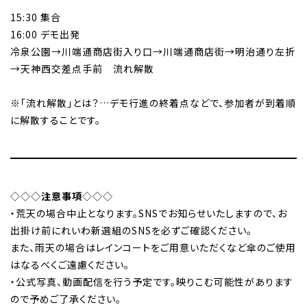
15:30 集合
16:00 デモ出発
冷泉公園→川端通商店街入り口→川端通商店街→明治通り左折
→天神西交差点手前 流れ解散
※「流れ解散」とは？…デモ行進の終着点などで、参加者が到着順
に解散することです。
◇◇◇
注意事項
◇◇◇
・荒天の場合中止となります。SNSでお知らせいたしますので、お
出掛け前にれいわ新選組のSNSを必ずご確認ください。
また、雨天の場合はレインコートをご用意いただくなど傘のご使用
はなるべくご遠慮ください。
・公式写真、動画配信を行う予定です。映りこむ可能性があります
ので予めご了承ください。