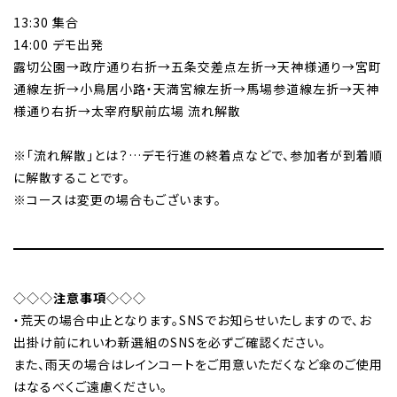
13:30 集合
14:00 デモ出発
露切公園→政庁通り右折→五条交差点左折→天神様通り→宮町
通線左折→小鳥居小路・天満宮線左折→馬場参道線左折→天神
様通り右折→太宰府駅前広場 流れ解散
※「流れ解散」とは？…デモ行進の終着点などで、参加者が到着順
に解散することです。
※コースは変更の場合もございます。
◇◇◇
注意事項
◇◇◇
・荒天の場合中止となります。SNSでお知らせいたしますので、お
出掛け前にれいわ新選組のSNSを必ずご確認ください。
また、雨天の場合はレインコートをご用意いただくなど傘のご使用
はなるべくご遠慮ください。