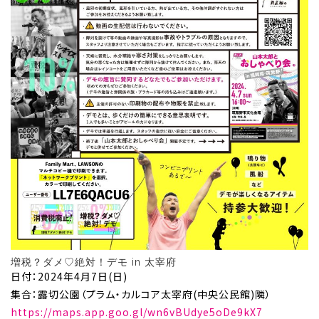
増税？ダメ♡絶対！デモ in 太宰府
日付：2024年4月7日(日)
集合：露切公園（プラム・カルコア太宰府(中央公民館)隣）
https://maps.app.goo.gl/wn6vBUdye5oDe9kX7