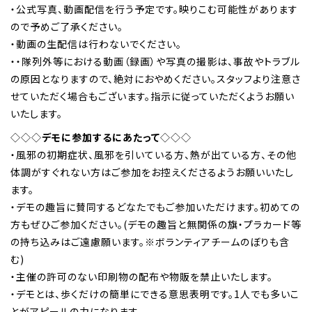
・公式写真、動画配信を行う予定です。映りこむ可能性があります
ので予めご了承ください。
・動画の生配信は行わないでください。
・・隊列外等における動画（録画）や写真の撮影は、事故やトラブル
の原因となりますので、絶対におやめください。スタッフより注意さ
せていただく場合もございます。指示に従っていただくようお願い
いたします。
◇◇◇
デモに参加するにあたって
◇◇◇
・風邪の初期症状、風邪を引いている方、熱が出ている方、その他
体調がすぐれない方はご参加をお控えくださるようお願いいたし
ます。
・デモの趣旨に賛同するどなたでもご参加いただけます。初めての
方もぜひご参加ください。(デモの趣旨と無関係の旗・プラカード等
の持ち込みはご遠慮願います。※ボランティアチームのぼりも含
む)
・主催の許可のない印刷物の配布や物販を禁止いたします。
・デモとは、歩くだけの簡単にできる意思表明です。1人でも多いこ
とがアピールの力になります。