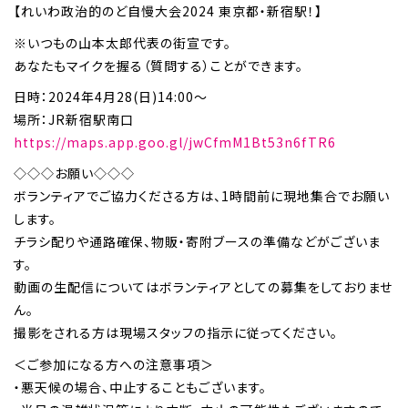
【れいわ政治的のど自慢大会2024 東京都・新宿駅！】
※いつもの山本太郎代表の街宣です。
あなたもマイクを握る（質問する）ことができます。
日時：2024年4月28(日)14:00～
場所：JR新宿駅南口
https://maps.app.goo.gl/jwCfmM1Bt53n6fTR6
◇◇◇お願い◇◇◇
ボランティアでご協力くださる方は、1時間前に現地集合でお願い
します。
チラシ配りや通路確保、物販・寄附ブースの準備などがございま
す。
動画の生配信についてはボランティアとしての募集をしておりませ
ん。
撮影をされる方は現場スタッフの指示に従ってください。
＜ご参加になる方への注意事項＞
・悪天候の場合、中止することもございます。