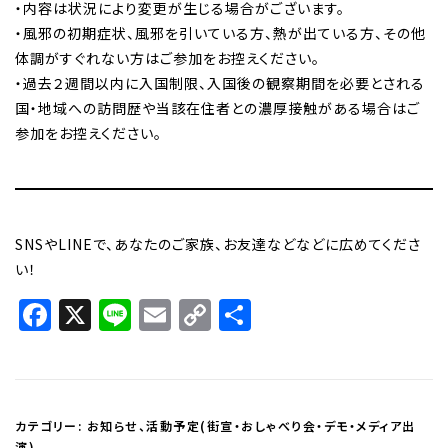
・内容は状況により変更が生じる場合がございます。
・風邪の初期症状、風邪を引いている方、熱が出ている方、その他
体調がすぐれない方はご参加をお控えください。
・過去２週間以内に入国制限、入国後の観察期間を必要とされる
国・地域への訪問歴や当該在住者との濃厚接触がある場合はご
参加をお控えください。
SNSやLINEで、あなたのご家族、お友達などなどに広めてくださ
い！
Facebook
X
Line
Email
Copy
共
Link
有
カテゴリー:
お知らせ
、
活動予定(街宣・おしゃべり会・デモ・メディア出
演)