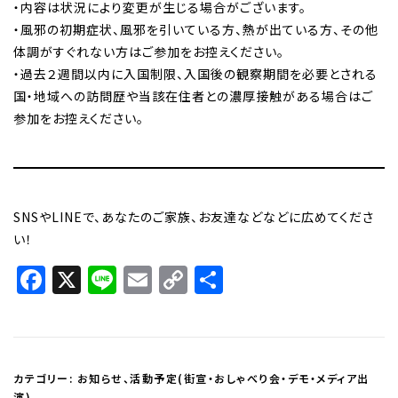
・内容は状況により変更が生じる場合がございます。
・風邪の初期症状、風邪を引いている方、熱が出ている方、その他
体調がすぐれない方はご参加をお控えください。
・過去２週間以内に入国制限、入国後の観察期間を必要とされる
国・地域への訪問歴や当該在住者との濃厚接触がある場合はご
参加をお控えください。
SNSやLINEで、あなたのご家族、お友達などなどに広めてくださ
い！
Facebook
X
Line
Email
Copy
共
Link
有
カテゴリー:
お知らせ
、
活動予定(街宣・おしゃべり会・デモ・メディア出
演)