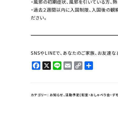
・風邪の初期症状、風邪を引いている方、
・過去２週間以内に入国制限、入国後の観
ださい。
SNSやLINEで、あなたのご家族、お友達
Facebook
X
Line
Email
Copy
共
Link
有
カテゴリー:
お知らせ
、
活動予定(街宣・おしゃべり会・デモ