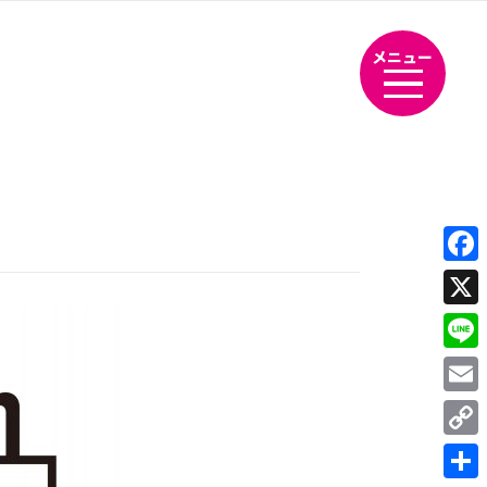
メニュー
Fac
X
Line
Emai
Cop
Link