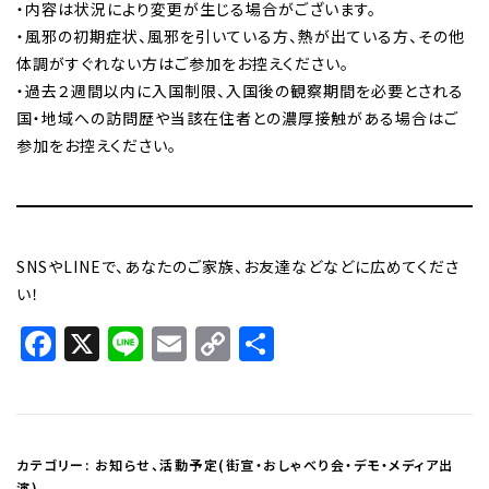
・内容は状況により変更が生じる場合がございます。
・風邪の初期症状、風邪を引いている方、熱が出ている方、その他
体調がすぐれない方はご参加をお控えください。
・過去２週間以内に入国制限、入国後の観察期間を必要とされる
国・地域への訪問歴や当該在住者との濃厚接触がある場合はご
参加をお控えください。
SNSやLINEで、あなたのご家族、お友達などなどに広めてくださ
い！
Facebook
X
Line
Email
Copy
共
Link
有
カテゴリー:
お知らせ
、
活動予定(街宣・おしゃべり会・デモ・メディア出
演)