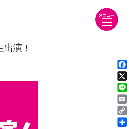
メニュー
生出演！
Fac
X
Line
Emai
Cop
Link