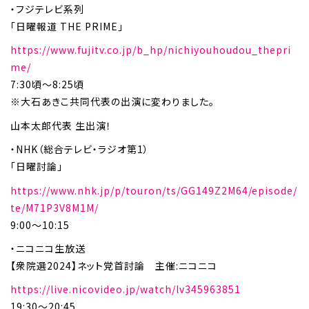
・フジテレビ系列
「日曜報道 THE PRIME」
https://www.fujitv.co.jp/b_hp/nichiyouhoudou_thepri
me/
7:30頃～8:25頃
※大石あきこ共同代表の出演に変わりました。
山本太郎代表 生出演！
・NHK（総合テレビ・ラジオ第1）
「日曜討論」
https://www.nhk.jp/p/touron/ts/GG149Z2M64/episode/
te/M71P3V8M1M/
9:00～10:15
・ニコニコ生放送
【衆院選2024】ネット党首討論 主催:ニコニコ
https://live.nicovideo.jp/watch/lv345963851
19:30～20:45