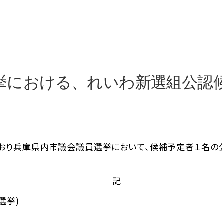
挙における、れいわ新選組公認
り兵庫県内市議会議員選挙において、候補予定者１名の公認を
記
選挙)