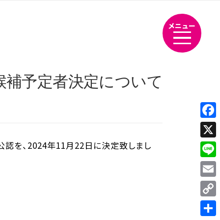
メニュー
候補予定者決定について
Fac
、2024年11月22日に決定致しまし
X
Line
Emai
Cop
Link