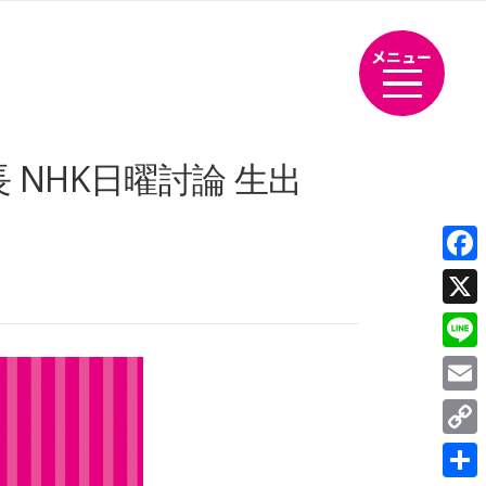
メニュー
長 NHK日曜討論 生出
Fac
X
Line
Emai
Cop
Link