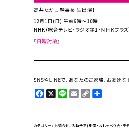
高井たかし 幹事長 生出演！
12月1日(日) 午前9時～10時
NHK（総合テレビ・ラジオ第1・ＮＨＫプラス
『
日曜討論
』
SNSやLINEで、あなたのご家族、お友達
Facebook
X
Line
Email
Copy
共
Link
有
カテゴリー:
お知らせ
、
活動予定(街宣・おしゃべり会・デモ