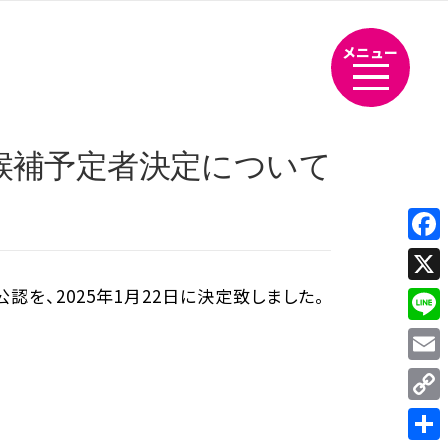
メニュー
候補予定者決定について
Fac
を、2025年1月22日に決定致しました。
X
Line
Emai
Cop
Link