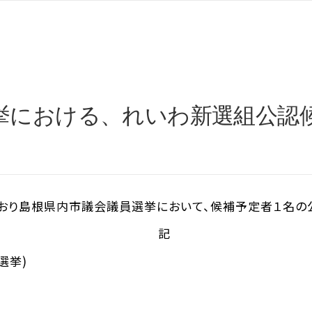
挙における、れいわ新選組公認
り島根県内市議会議員選挙において、候補予定者１名の公認
記
選挙)