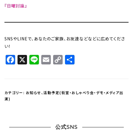
『日曜討論』
SNSやLINEで、あなたのご家族、お友達などなどに広めてくださ
い！
Facebook
X
Line
Email
Copy
共
Link
有
カテゴリー:
お知らせ
、
活動予定(街宣・おしゃべり会・デモ・メディア出
演)
公式SNS