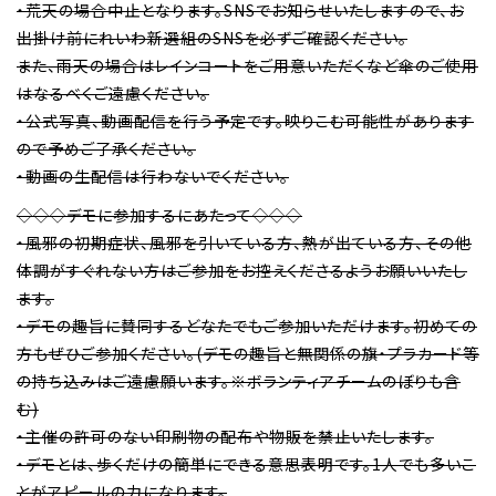
・荒天の場合中止となります。SNSでお知らせいたしますので、お
出掛け前にれいわ新選組のSNSを必ずご確認ください。
また、雨天の場合はレインコートをご用意いただくなど傘のご使用
はなるべくご遠慮ください。
・公式写真、動画配信を行う予定です。映りこむ可能性があります
ので予めご了承ください。
・動画の生配信は行わないでください。
◇◇◇デモに参加するにあたって◇◇◇
・風邪の初期症状、風邪を引いている方、熱が出ている方、その他
体調がすぐれない方はご参加をお控えくださるようお願いいたし
ます。
・デモの趣旨に賛同するどなたでもご参加いただけます。初めての
方もぜひご参加ください。(デモの趣旨と無関係の旗・プラカード等
の持ち込みはご遠慮願います。※ボランティアチームのぼりも含
む)
・主催の許可のない印刷物の配布や物販を禁止いたします。
・デモとは、歩くだけの簡単にできる意思表明です。1人でも多いこ
とがアピールの力になります。