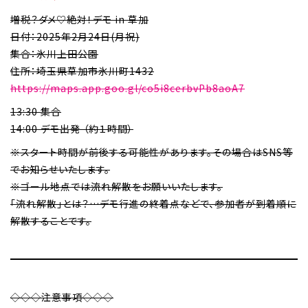
増税？ダメ♡絶対！デモ in 草加
日付：2025年2月24日(月祝)
集合：氷川上田公園
住所：埼玉県草加市氷川町1432
https://maps.app.goo.gl/co5i8cerbvPb8aoA7
13:30 集合
14:00 デモ出発 （約１時間）
※スタート時間が前後する可能性があります。その場合はSNS等
でお知らせいたします。
※ゴール地点では流れ解散をお願いいたします。
「流れ解散」とは？…デモ行進の終着点などで、参加者が到着順に
解散することです。
◇◇◇注意事項◇◇◇