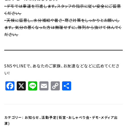
・デモでは車道を行進します。スタッフの指示に従い安全にご留意
ください。
・天候に留意し、水分補給や暑さ・寒さ対策をしっかりとお願いし
ます。 気分の悪くなった方は無理せずに、隊列から抜けて休んでく
ださい。
SNSやLINEで、あなたのご家族、お友達などなどに広めてくださ
い！
Facebook
X
Line
Email
Copy
共
Link
有
カテゴリー:
お知らせ
、
活動予定(街宣・おしゃべり会・デモ・メディア出
演)