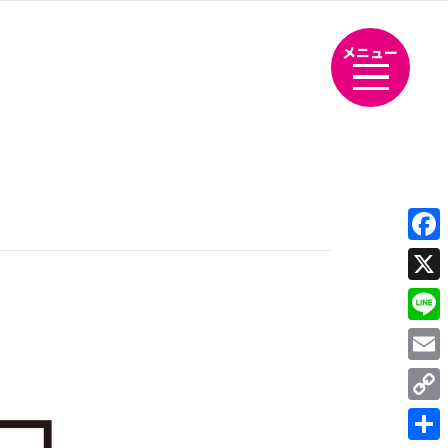
メニュー
Fac
X
Line
Emai
Cop
Link