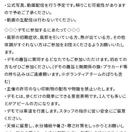
・公式写真、動画配信を行う予定です。映りこむ可能性があります
ので予めご了承ください。
・動画の生配信は行わないでください。
◇◇◇デモに参加するにあたって◇◇◇
・風邪の初期症状、風邪を引いている方、熱が出ている方、その他
体調がすぐれない方はご参加をお控えくださるようお願いいたし
ます。
・デモの趣旨に賛同するどなたでもご参加いただけます。初めての
方もぜひご参加ください。(デモの趣旨と無関係の旗・プラカード等
の持ち込みはご遠慮願います。※ボランティアチームのぼりも含
む)
・主催の許可のない印刷物の配布や物販を禁止いたします。
・デモとは、歩くだけの簡単にできる意思表明です。1人でも多いこ
とがアピールの力になります。
・デモでは車道を行進します。スタッフの指示に従い安全にご留意
ください。
・天候に留意し、水分補給や暑さ・寒さ対策をしっかりとお願いし