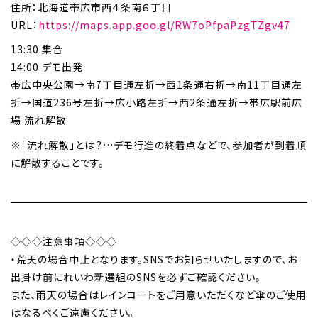
住所：北海道帯広市西４条南６丁目
URL：
https://maps.app.goo.gl/RW7oPfpaPzgTZgv47
13:30 集合
14:00 デモ出発
帯広中央公園→南7丁目通左折→西1条通右折→南11丁目通左
折→国道236号左折→広小路左折→西2条通左折→帯広駅前広
場 流れ解散
※「流れ解散」とは？…デモ行進の終着点などで、参加者が到着順
に解散することです。
◇◇◇注意事項◇◇◇
・荒天の場合中止となります。SNSでお知らせいたしますので、お
出掛け前にれいわ新選組のSNSを必ずご確認ください。
また、雨天の場合はレインコートをご用意いただくなど傘のご使用
はなるべくご遠慮ください。