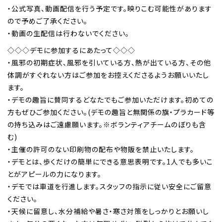
・公式写真、動画配信を行う予定です。映りこむ可能性があります
ので予めご了承ください。
・動画の生配信は行わないでください。
◇◇◇デモに参加するにあたって◇◇◇
・風邪の初期症状、風邪を引いている方、熱が出ている方、その他
体調がすぐれない方はご参加をお控えくださるようお願いいたし
ます。
・デモの趣旨に賛同するどなたでもご参加いただけます。初めての
方もぜひご参加ください。(デモの趣旨と無関係の旗・プラカード等
の持ち込みはご遠慮願います。※ボランティアチームのぼりも含
む)
・主催の許可のない印刷物の配布や物販を禁止いたします。
・デモとは、歩くだけの簡単にできる意思表明です。1人でも多いこ
とがアピールの力になります。
・デモでは車道を行進します。スタッフの指示に従い安全にご留意
ください。
・天候に留意し、水分補給や暑さ・寒さ対策をしっかりとお願いし