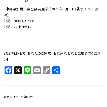
記
・沖縄県那覇市議会議員選挙 (2025年7月13日告示 / 20日投
票)
公認 大山もりつぐ
公認 村上ゆうじ
SNSやLINEで、あなたのご家族、お友達などなどに広めてくださ
い！
Facebook
X
Line
Email
Copy
共
Link
有
カテゴリー:
お知らせ