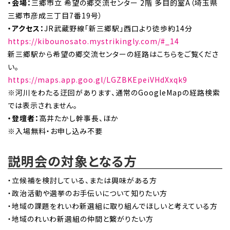
・会場：
三郷市立 希望の郷交流センター 2階 多目的室A（埼玉県
三郷市彦成三丁目7番19号）
・アクセス：
JR武蔵野線「新三郷駅」西口より徒歩約14分
https://kibounosato.mystrikingly.com/#_14
新三郷駅から希望の郷交流センターの経路はこちらをご覧くださ
い。
https://maps.app.goo.gl/LGZBKEpeiVHdXxqk9
※河川をわたる迂回があります、通常のGoogleMapの経路検索
では表示されません。
・登壇者：
高井たかし幹事長、ほか
※入場無料・お申し込み不要
説明会の対象となる方
・立候補を検討している、または興味がある方
・政治活動や選挙のお手伝いについて知りたい方
・地域の課題をれいわ新選組に取り組んでほしいと考えている方
・地域のれいわ新選組の仲間と繋がりたい方