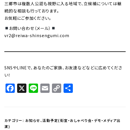
三郷市は複数人公認も視野に入る地域で、立候補については継
続的な相談も行っております。
お気軽にご参加ください。
お問い合わせ（メール）
vr2@reiwa-shinsengumi.com
SNSやLINEで、あなたのご家族、お友達などなどに広めてくださ
い！
Facebook
X
Line
Email
Copy
共
Link
有
カテゴリー:
お知らせ
、
活動予定(街宣・おしゃべり会・デモ・メディア出
演)