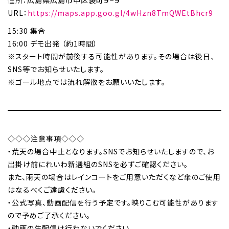
住所：広島県広島市中区袋町９−９
URL：
https://maps.app.goo.gl/4wHzn8TmQWEtBhcr9
15:30 集合
16:00 デモ出発 （約1時間）
※スタート時間が前後する可能性があります。その場合は後日、
SNS等でお知らせいたします。
※ゴール地点では流れ解散をお願いいたします。
◇◇◇注意事項◇◇◇
・荒天の場合中止となります。SNSでお知らせいたしますので、お
出掛け前にれいわ新選組のSNSを必ずご確認ください。
また、雨天の場合はレインコートをご用意いただくなど傘のご使用
はなるべくご遠慮ください。
・公式写真、動画配信を行う予定です。映りこむ可能性があります
ので予めご了承ください。
・動画の生配信は行わないでください。