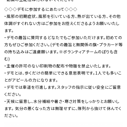
◇◇◇デモに参加するにあたって◇◇◇
・風邪の初期症状、風邪を引いている方、熱が出ている方、その他
体調がすぐれない方はご参加をお控えくださるようお願いいたし
ます。
・デモの趣旨に賛同するどなたでもご参加いただけます。初めての
方もぜひご参加ください。(デモの趣旨と無関係の旗・プラカード等
の持ち込みはご遠慮願います。※ボランティアチームのぼりも含
む)
・主催の許可のない印刷物の配布や物販を禁止いたします。
・デモとは、歩くだけの簡単にできる意思表明です。1人でも多いこ
とがアピールの力になります。
・デモでは車道を行進します。スタッフの指示に従い安全にご留意
ください。
・天候に留意し、水分補給や暑さ・寒さ対策をしっかりとお願いし
ます。 気分の悪くなった方は無理せずに、隊列から抜けて休んでく
ださい。