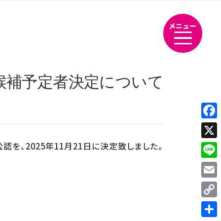
メニュー
候補予定者決定について
Fac
、2025年11月21日に決定致しました。
X
Line
Emai
Cop
Link