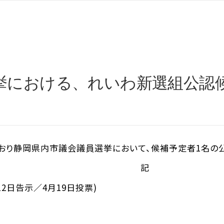
挙における、れいわ新選組公認
り静岡県内市議会議員選挙において、候補予定者1名の公認を
記
12日告示／4月19日投票)