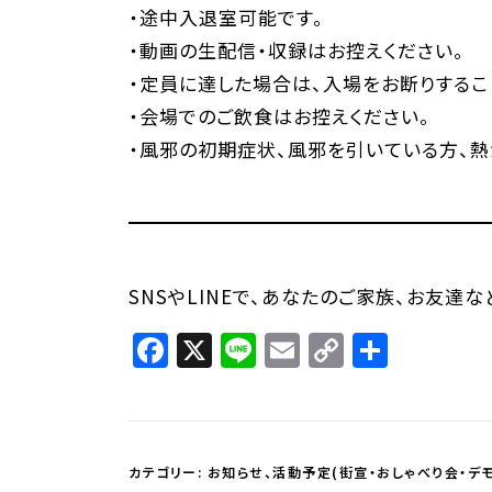
・途中入退室可能です。
・動画の生配信・収録はお控えください。
・定員に達した場合は、入場をお断りするこ
・会場でのご飲食はお控えください。
・風邪の初期症状、風邪を引いている方、
SNSやLINEで、あなたのご家族、お友達
Facebook
X
Line
Email
Copy
共
Link
有
カテゴリー:
お知らせ
、
活動予定(街宣・おしゃべり会・デモ