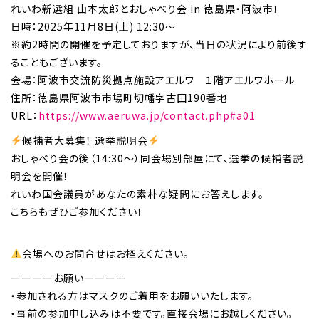
れいわ新選組 山本太郎とおしゃべり会 in 徳島県・阿波市！
日時：2025年11月8日(土) 12:30～
※約2時間の開催を予定しておりますが、当日の状況により前後す
ることもございます。
会場：阿波市交流防災拠点施設アエルワ １階アエルワホール
住所：徳島県阿波市市場町切幡字古田190番地
URL：
https://www.aeruwa.jp/contact.php#a01
候補者大募集！ 選挙説明会
おしゃべり会の後（14:30〜）同会場別部屋にて、選挙の候補者説
明会を開催！
れいわ国会議員があなたの素朴な疑問にお答えします。
こちらもぜひご参加ください！
会場へのお問合せはお控えください。
ーーーーお願いーーーー
・参加される方はマスクのご着用をお願いいたします。
・事前の参加申し込みは不要です。直接会場にお越しください。