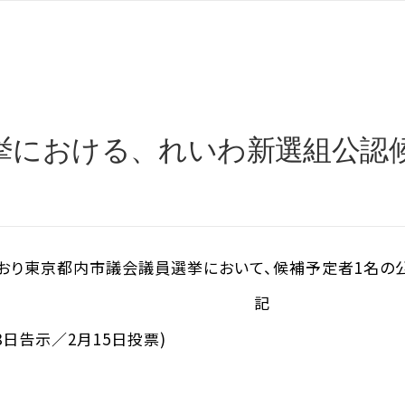
挙における、れいわ新選組公認
り東京都内市議会議員選挙において、候補予定者1名の公認を
記
8日告示／2月15日投票)