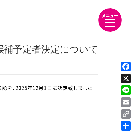
メニュー
候補予定者決定について
Fac
、2025年12月1日に決定致しました。
X
Line
Emai
Cop
Link