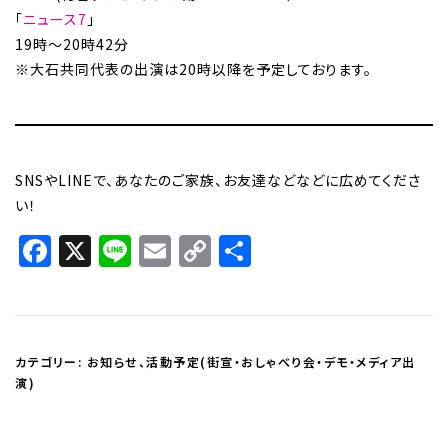
「
ニュース7
」
19時～20時42分
※大石共同代表の出演は20時以降を予定しております。
SNSやLINEで、あなたのご家族、お友達などなどに広めてくださ
い！
Facebook
X
Line
Email
Copy
共
Link
有
カテゴリー:
お知らせ
、
活動予定(街宣・おしゃべり会・デモ・メディア出
演)