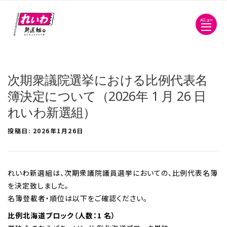
メニュー
次期衆議院選挙における比例代表名
簿決定について（2026年 1 月 26 日
れいわ新選組）
投稿日:
2026年1月26日
れいわ新選組は、次期衆議院議員選挙においての、比例代表名簿
を決定致しました。
名簿登載者・順位は以下をご確認ください。
比例北海道ブロック（人数：1 名）