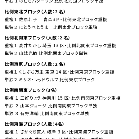
単独 1 のむらパターソン 比例北海道ブロック単独
比例東北ブロック（人数：2 名）
重複１ 佐原若子 青森3区・比例東北ブロック重複
単独２ にとうべとうま 比例東北ブロック単独
比例北関東ブロック（人数：2 名）
重複１ 高井たかし 埼玉 13 区・比例北関東ブロック重複
単独２ 山越光敏 比例北関東ブロック単独
比例東京ブロック（人数：2 名）
重複１ くしぶち万里 東京 14 区・比例東京ブロック重複
単独２ ミサオ・レッドウルフ 比例東京ブロック
比例南関東ブロック（3名）
重複 １ 三好りょう 神奈川 15 区・比例南関東ブロック重複
単独 ２ 山本ジョージ 比例南関東ブロック単独
単独 ３ 有野洋輔 比例南関東ブロック単独
比例東海ブロック（人数：4名）
重複 １ さかぐち直人 岐阜 3 区・比例東海ブロック重複