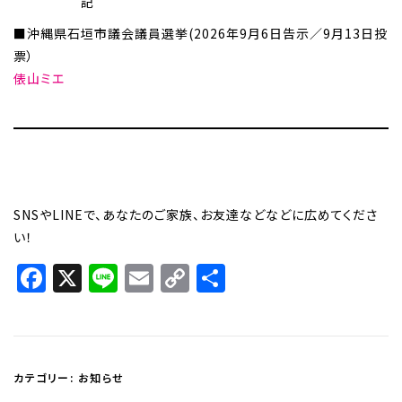
記
■沖縄県石垣市議会議員選挙(2026年9月6日告示／9月13日投
票）
俵山ミエ
SNSやLINEで、あなたのご家族、お友達などなどに広めてくださ
い！
Facebook
X
Line
Email
Copy
共
Link
有
カテゴリー:
お知らせ