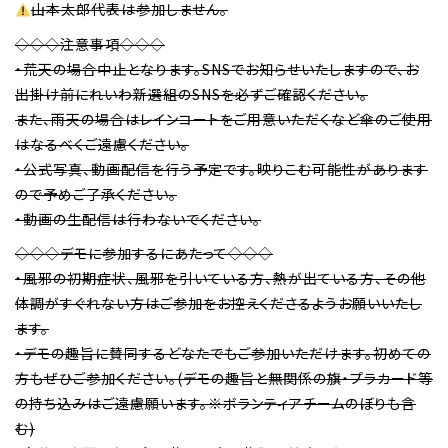
山本太郎代表は参加しません。
◇◇◇注意事項◇◇◇
・荒天の場合中止となります。SNSでお知らせいたしますので、お
出掛け前にれいわ新選組のSNSを必ずご確認ください。
また、雨天の場合はレインコートをご用意いただくなど傘のご使用
はなるべくご遠慮ください。
・公式写真、動画配信を行う予定です。映りこむ可能性があります
ので予めご了承ください。
・動画の生配信は行わないでください。
◇◇◇デモに参加するにあたって◇◇◇
・風邪の初期症状、風邪を引いている方、熱が出ている方、その他
体調がすぐれない方はご参加をお控えくださるようお願いいたし
ます。
・デモの趣旨に賛同するどなたでもご参加いただけます。初めての
方もぜひご参加ください。(デモの趣旨と無関係の旗・プラカード等
の持ち込みはご遠慮願います。※ボランティアチームのぼりも含
む)