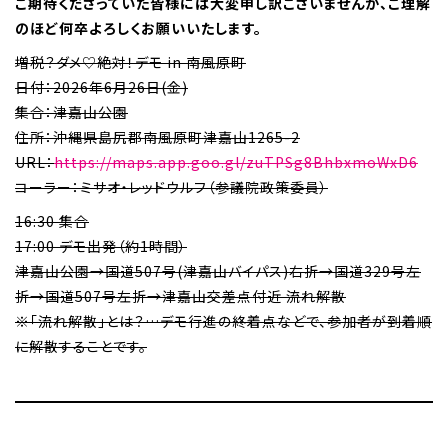
ご期待くださっていた皆様には大変申し訳ございませんが、ご理解
のほど何卒よろしくお願いいたします。
増税？ダメ♡絶対！デモ in 南風原町
日付：2026年6月26日(金)
集合：津嘉山公園
住所：沖縄県島尻郡南風原町津嘉山1265-2
URL：
https://maps.app.goo.gl/zuTPSg8BhbxmoWxD6
コーラー：ミサオ・レッドウルフ（参議院政策委員）
16:30 集合
17:00 デモ出発（約1時間）
津嘉山公園→国道507号(津嘉山バイパス)右折→国道329号左
折→国道507号左折→津嘉山交差点付近 流れ解散
※「流れ解散」とは？…デモ行進の終着点などで、参加者が到着順
に解散することです。