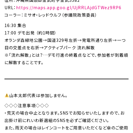
住所：沖縄県国頭郡金武町字金武5582
URL：
https://maps.app.goo.gl/UjRRLAjdGTWez9RP6
コーラー：ミサオ・レッドウルフ（参議院政策委員）
16:30 集合
17:00 デモ出発 （約1時間）
オランダ森緑地公園→国道329号左折→発電所通り左折→一つ
目の交差点を右折→アクティブパーク 流れ解散
※「流れ解散」とは？…デモ行進の終着点などで、参加者が到着順
に解散することです。
山本太郎代表は参加しません。
◇◇◇注意事項◇◇◇
・荒天の場合中止となります。SNSでお知らせいたしますので、お
出掛け前にれいわ新選組のSNSを必ずご確認ください。
また、雨天の場合はレインコートをご用意いただくなど傘のご使用