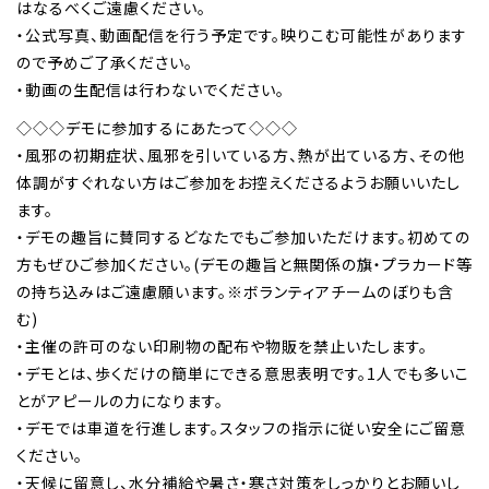
はなるべくご遠慮ください。
・公式写真、動画配信を行う予定です。映りこむ可能性があります
ので予めご了承ください。
・動画の生配信は行わないでください。
◇◇◇デモに参加するにあたって◇◇◇
・風邪の初期症状、風邪を引いている方、熱が出ている方、その他
体調がすぐれない方はご参加をお控えくださるようお願いいたし
ます。
・デモの趣旨に賛同するどなたでもご参加いただけます。初めての
方もぜひご参加ください。(デモの趣旨と無関係の旗・プラカード等
の持ち込みはご遠慮願います。※ボランティアチームのぼりも含
む)
・主催の許可のない印刷物の配布や物販を禁止いたします。
・デモとは、歩くだけの簡単にできる意思表明です。1人でも多いこ
とがアピールの力になります。
・デモでは車道を行進します。スタッフの指示に従い安全にご留意
ください。
・天候に留意し、水分補給や暑さ・寒さ対策をしっかりとお願いし