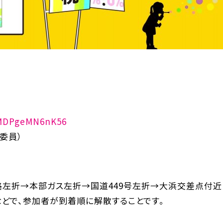
skMDPgeMN6nK56
委員）
左折→本部ガス左折→国道449号左折→大浜交差点付近
どで、参加者が到着順に解散することです。