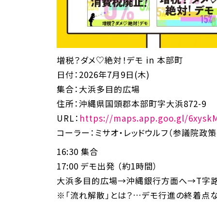
増税？ダメ♡絶対！デモ in 本部町
日付：2026年7月9日(木)
集合：大浜多目的広場
住所：沖縄県国頭郡本部町字大浜872-9
URL：
https://maps.app.goo.gl/6xy
コーラー：ミサオ・レッドウルフ（参議院政策
16:30 集合
17:00 デモ出発 （約1時間）
大浜多目的広場→沖縄銀行方面へ→T字路
※「流れ解散」とは？…デモ行進の終着点な