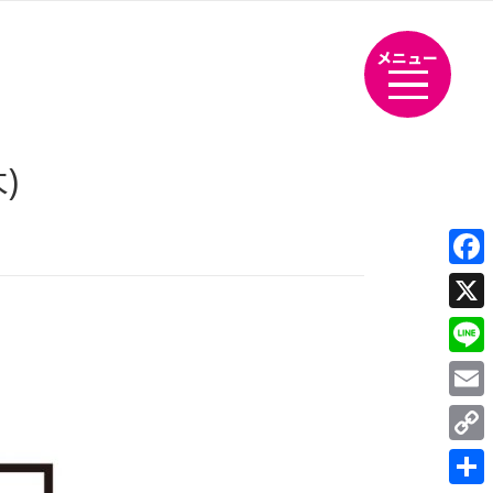
メニュー
)
Fac
X
Line
Emai
Cop
Link