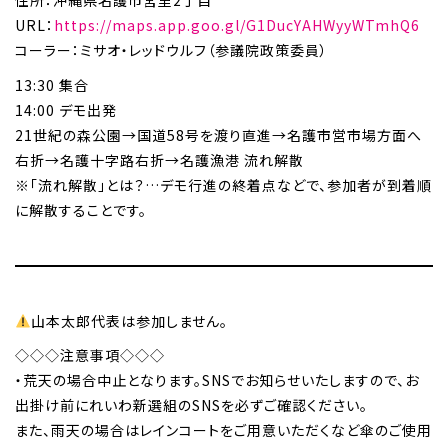
住所：沖縄県名護市宮里2丁目
URL：
https://maps.app.goo.gl/G1DucYAHWyyWTmhQ6
コーラー：ミサオ・レッドウルフ（参議院政策委員）
13:30 集合
14:00 デモ出発
21世紀の森公園→国道58号を渡り直進→名護市営市場方面へ
右折→名護十字路右折→名護漁港 流れ解散
※「流れ解散」とは？…デモ行進の終着点などで、参加者が到着順
に解散することです。
山本太郎代表は参加しません。
◇◇◇注意事項◇◇◇
・荒天の場合中止となります。SNSでお知らせいたしますので、お
出掛け前にれいわ新選組のSNSを必ずご確認ください。
また、雨天の場合はレインコートをご用意いただくなど傘のご使用