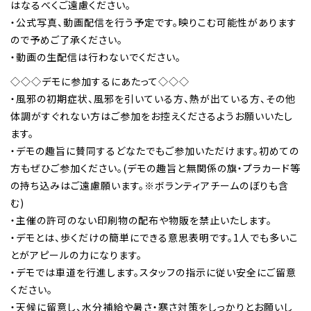
はなるべくご遠慮ください。
・公式写真、動画配信を行う予定です。映りこむ可能性があります
ので予めご了承ください。
・動画の生配信は行わないでください。
◇◇◇デモに参加するにあたって◇◇◇
・風邪の初期症状、風邪を引いている方、熱が出ている方、その他
体調がすぐれない方はご参加をお控えくださるようお願いいたし
ます。
・デモの趣旨に賛同するどなたでもご参加いただけます。初めての
方もぜひご参加ください。(デモの趣旨と無関係の旗・プラカード等
の持ち込みはご遠慮願います。※ボランティアチームのぼりも含
む)
・主催の許可のない印刷物の配布や物販を禁止いたします。
・デモとは、歩くだけの簡単にできる意思表明です。1人でも多いこ
とがアピールの力になります。
・デモでは車道を行進します。スタッフの指示に従い安全にご留意
ください。
・天候に留意し、水分補給や暑さ・寒さ対策をしっかりとお願いし