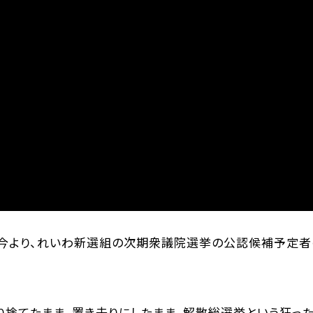
だ今より、れいわ新選組の次期衆議院選挙の公認候補予定者
り捨てたまま、置き去りにしたまま、解散総選挙という狂った