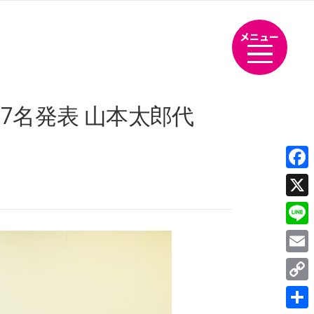
メニュー
7名発表 山本太郎代
Fac
X
Line
Emai
Cop
Link