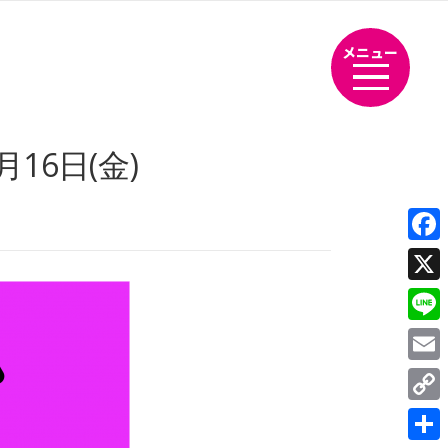
メニュー
16日(金)
Fac
X
Line
Emai
Cop
Link