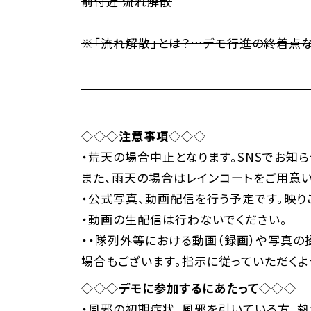
前付近 流れ解散
※「流れ解散」とは？…デモ行進の終着点な
◇◇◇
注意事項
◇◇◇
・荒天の場合中止となります。SNSでお知
また、雨天の場合はレインコートをご用意
・公式写真、動画配信を行う予定です。映り
・動画の生配信は行わないでください。
・・隊列外等における動画（録画）や写真の
場合もございます。指示に従っていただくよ
◇◇◇
デモに参加するにあたって
◇◇◇
・風邪の初期症状、風邪を引いている方、熱