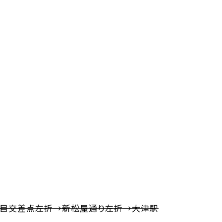
丁目交差点左折→新松屋通り左折→大津駅