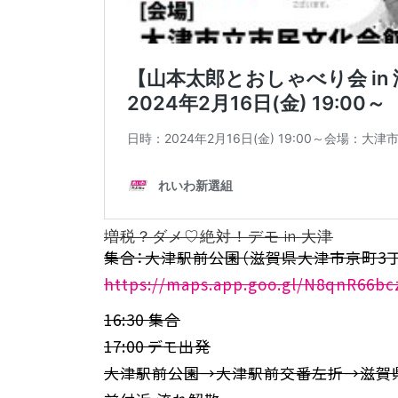
増税？ダメ♡絶対！デモ in 大津
集合：大津駅前公園（滋賀県大津市京町3丁目
https://maps.app.goo.gl/N8qnR66b
16:30 集合
17:00 デモ出発
大津駅前公園→大津駅前交番左折→滋賀