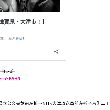
1-3）
czsaXB5H9
県立公文書館前左折→NHK大津放送局前左折→京町二