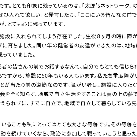
です。とても印象に残っているのは、「太郎’sネットワーク
ぜひ入れて欲しい」と発言したら、「ここにいる皆んなの前
が、とても心に残っています。
、施設に入れられてしまう存在でした。生後８ヶ月の時に障
ずに育ちました。同い年の健常者の友達ができたのは、地域
思っていました。
、記者の皆さんの前でお話するなんて、自分でもとても信じ
らですから、施設に50年もいる人もいます。私たち重度障
とが当たり前の道筋なのです。障がい者は、施設に入りたく
社会を全く知らず、地域で自立生活をすることは雲の上の夢
耐えられずに、すでに自立で、地域で自立して暮らしている
にいることも私にとってはとても大きな奇跡です。その奇跡
動を続けていくなら、政治に参加して戦っていこうと思った