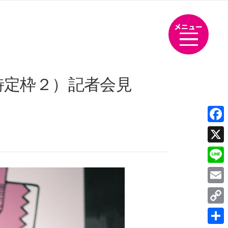
メニュー
特定枠２）記者会見
Fac
X
Line
Emai
Cop
Link