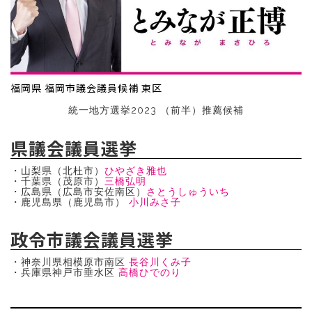
福岡県 福岡市議会議員候補 東区
統一地方選挙2023 （前半）推薦候補
県議会議員選挙
・山梨県（北杜市）
ひやざき雅也
・千葉県（茂原市）
三橋弘明
・広島県（広島市安佐南区）
さとうしゅういち
・鹿児島県（鹿児島市）
小川みさ子
政令市議会議員選挙
・神奈川県相模原市南区
長谷川くみ子
・兵庫県神戸市垂水区
高橋ひでのり