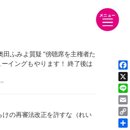
メニュー
 奥田ふみよ質疑 “傍聴席を主権者た
ューイングもやります！ 終了後は
Fac
…
X
Line
Emai
らけの再審法改正を許すな（れい
Cop
Link