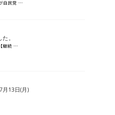
共
が自民党 …
有
した。
【継続 …
月13日(月)